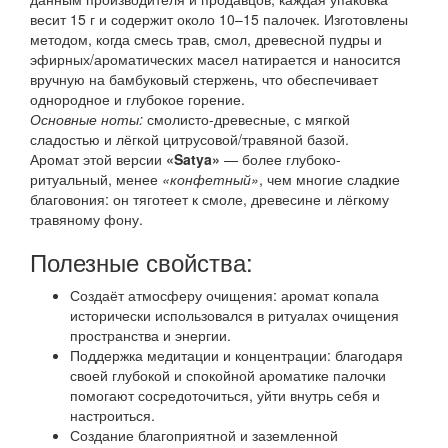
весит 15 г и содержит около 10–15 палочек. Изготовлены
методом, когда смесь трав, смол, древесной пудры и
эфирных/ароматических масел натирается и наносится
вручную на бамбуковый стержень, что обеспечивает
однородное и глубокое горение.
Основные ноты:
смолисто-древесные, с мягкой
сладостью и лёгкой цитрусовой/травяной базой.
Аромат этой версии
«Satya»
— более глубоко-
ритуальный, менее
«конфетный»
, чем многие сладкие
благовония: он тяготеет к смоле, древесине и лёгкому
травяному фону.
Полезные свойства:
Создаёт атмосферу очищения: аромат копала
исторически использовался в ритуалах очищения
пространства и энергии.
Поддержка медитации и концентрации: благодаря
своей глубокой и спокойной ароматике палочки
помогают сосредоточиться, уйти внутрь себя и
настроиться.
Создание благоприятной и заземленной