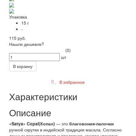
Упаковка
15 г
-
115 руб.
Нашли дешевле?
(0)
шт
В корзину
В избранное
Характеристики
Описание
«Satya» Copal(Копал)
— это
благовония-палочки
ручной скрутки в индийской традиции масала. Согласно
данным производителя и продавцов, каждая упаковка