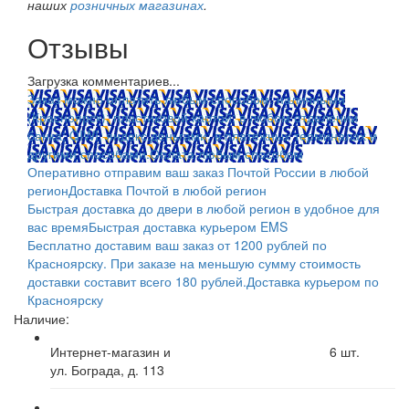
наших
розничных магазинах
.
Отзывы
Загрузка комментариев...
Заказ можно оплатить любым способом: наличными
(Красноярск); пластиковой картой; в любом отделении
банка; QIWI, яндекс.деньгами; в платежных терминалах и
другими способами.
Оплата любым способом
Оперативно отправим ваш заказ Почтой России в любой
регион
Доставка Почтой в любой регион
Быстрая доставка до двери в любой регион в удобное для
вас время
Быстрая доставка курьером EMS
Бесплатно доставим ваш заказ от 1200 рублей по
Красноярску. При заказе на меньшую сумму стоимость
доставки составит всего 180 рублей.
Доставка курьером по
Красноярску
Наличие:
Интернет-магазин и
6
шт.
ул. Бограда, д. 113