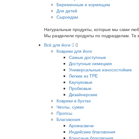
Беременным и кормящим
Для детей
Сыроедам
Натуральные продукты, которые мы сами люб
Мы разделили продукты по подразделам. Те ж
Всё для йоги
Коврики для йоги
Самые доступные
Доступные немецкие
Универсальные износостойкие
Легкие из TPE
Каучуковые
Пробковые
Дизайнерские
Коврики в бухтах
Чехлы, сумки
Пропсы
Благовония
Аромасвечи
Индийские благовония
Конусные благовония