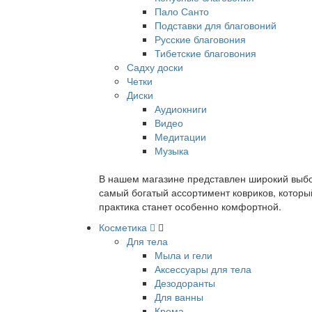
Пало Санто
Подставки для благовоний
Русские благовония
Тибетские благовония
Садху доски
Четки
Диски
Аудиокниги
Видео
Медитации
Музыка
В нашем магазине представлен широкий выбор
самый богатый ассортимент ковриков, которы
практика станет особенно комфортной.
Косметика
Для тела
Мыла и гели
Аксессуары для тела
Дезодоранты
Для ванны
Крема