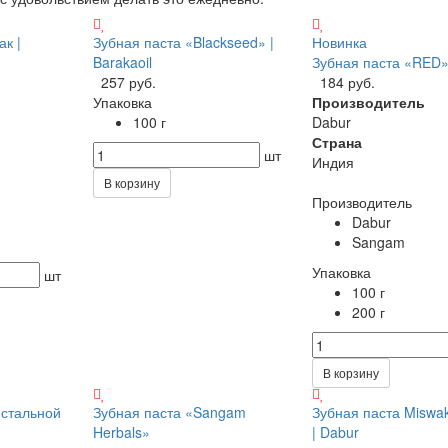
ак |
Зубная паста «Blackseed» |
Новинка
Barakaoil
Зубная паста «RED
257 руб.
184 руб.
Упаковка
Производитель
100 г
Dabur
Страна
шт
Индия
В корзину
Производитель
Dabur
Sangam
Упаковка
шт
100 г
200 г
В корзину
 стальной
Зубная паста «Sangam
Зубная паста Miswak
Herbals»
| Dabur