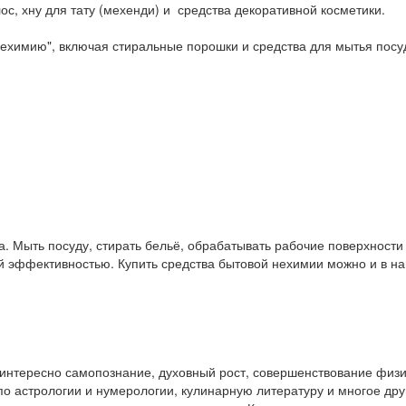
ос, хну для тату (мехенди) и средства декоративной косметики.
ехимию", включая стиральные порошки и средства для мытья посу
. Мыть посуду, стирать бельё, обрабатывать рабочие поверхност
ой эффективностью. Купить средства бытовой нехимии можно и в 
у интересно самопознание, духовный рост, совершенствование физ
и по астрологии и нумерологии, кулинарную литературу и многое др