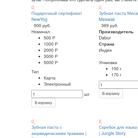
Подарочный сертификат
Зубная паста Мисв
NewYog
Meswak
500 руб.
369 руб.
Номинал
Производитель
500 Р
Dabur
1000 Р
Страна
2000 Р
Индия
3000 Р
5000 Р
Упаковка
100 г
Тип
170 г
Карта
Электронный
В корзину
шт
В корзину
Зубная паста с
Скребок для языка
аюрведическими травами |
| Jungle Story