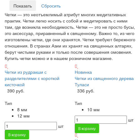
Четки — это неотъемлимый атрибут многих медитативных
практик. Четки легко носить с собой и медитировать с ними
там, где возникла необходимость. Четки — это не просто бусы,
это аксессуар, приравненный к священному. Важно то, из чего
изготовлены четки, где они хранятся. Четки требуют бережного
отношения. В странах Азии их хранят на священных алтарях,
берут чистыми руками и только после совершения омовения.
Купить четки можно и в нашем розничном магазине.
Четки из рудракши с
Новинка
разделителями с короткой
Четки из священного дерева
кисточкой
Туласи
390 руб.
336 руб.
Тип
Тип
8 мм
10 мм
12 мм
шт
шт
В корзину
В корзину