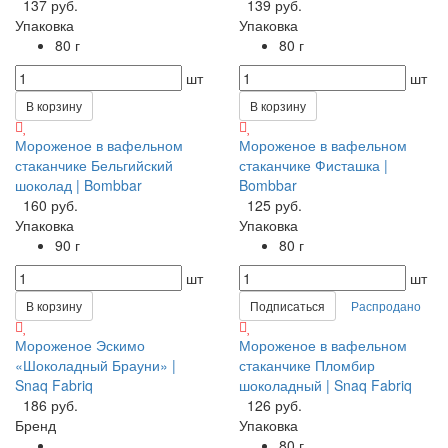
137 руб.
139 руб.
Упаковка
Упаковка
80 г
80 г
шт
шт
В корзину
В корзину
Мороженое в вафельном
Мороженое в вафельном
стаканчике Бельгийский
стаканчике Фисташка |
шоколад | Bombbar
Bombbar
160 руб.
125 руб.
Упаковка
Упаковка
90 г
80 г
шт
шт
В корзину
Подписаться
Распродано
Мороженое Эскимо
Мороженое в вафельном
«Шоколадный Брауни» |
стаканчике Пломбир
Snaq Fabriq
шоколадный | Snaq Fabriq
186 руб.
126 руб.
Бренд
Упаковка
80 г