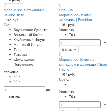
Мороженое в стаканчике |
Новинка
Зожное лето
Мороженое Эскимо
245 руб.
«Брауни» | Bombbar
Тип
151 руб.
Брусничное Лукошко
Упаковка
Ванильный Кокос
70 г
Клубничный Йогурт
шт
Манговый Йогурт
Трио
В корзину
Тыковка
Шоколадное
Мороженое Эскимо с
Погружение
миндалем в шоколаде | Snaq
Fabriq
Упаковка
167 руб.
80 г
Бренд
90 г
шт
Упаковка
70 г
В корзину
шт