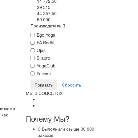
14 772.50
29 515
44 257.50
59 000
Производитель
Ego Yoga
FA Bodhi
Ojas
Silapro
YogaClub
Россия
МЫ В СОЦСЕТЯХ
четками
 как
Почему Мы?
Выполнили свыше 30 000
заказов