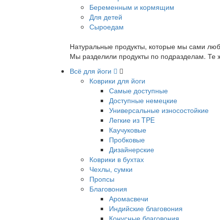
Беременным и кормящим
Для детей
Сыроедам
Натуральные продукты, которые мы сами люб
Мы разделили продукты по подразделам. Те ж
Всё для йоги
Коврики для йоги
Самые доступные
Доступные немецкие
Универсальные износостойкие
Легкие из TPE
Каучуковые
Пробковые
Дизайнерские
Коврики в бухтах
Чехлы, сумки
Пропсы
Благовония
Аромасвечи
Индийские благовония
Конусные благовония