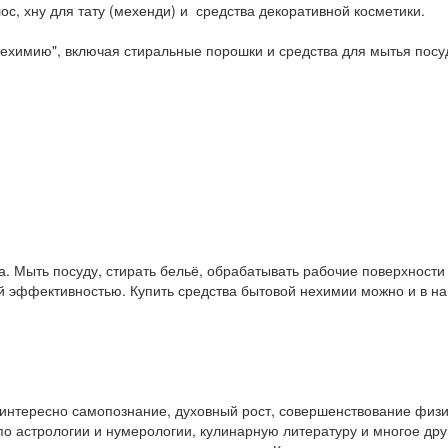
ос, хну для тату (мехенди) и средства декоративной косметики.
ехимию", включая стиральные порошки и средства для мытья посу
. Мыть посуду, стирать бельё, обрабатывать рабочие поверхност
ой эффективностью. Купить средства бытовой нехимии можно и в 
у интересно самопознание, духовный рост, совершенствование физ
и по астрологии и нумерологии, кулинарную литературу и многое др