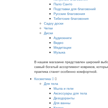
Пало Санто
Подставки для благовоний
Русские благовония
Тибетские благовония
Садху доски
Четки
Диски
Аудиокниги
Видео
Медитации
Музыка
В нашем магазине представлен широкий выбор
самый богатый ассортимент ковриков, которы
практика станет особенно комфортной.
Косметика
Для тела
Мыла и гели
Аксессуары для тела
Дезодоранты
Для ванны
Крема