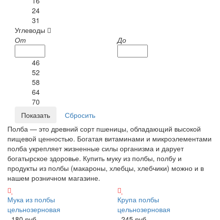
16
24
31
Углеводы
От
До
46
52
58
64
70
Полба — это древний сорт пшеницы, обладающий высокой
пищевой ценностью. Богатая витаминами и микроэлементами
полба укрепляет жизненные силы организма и дарует
богатырское здоровье. Купить муку из полбы, полбу и
продукты из полбы (макароны, хлебцы, хлебчики) можно и в
нашем розничном магазине.
Мука из полбы
Крупа полбы
цельнозерновая
цельнозерновая
180 руб.
245 руб.