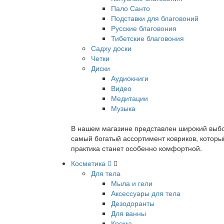
Пало Санто
Подставки для благовоний
Русские благовония
Тибетские благовония
Садху доски
Четки
Диски
Аудиокниги
Видео
Медитации
Музыка
В нашем магазине представлен широкий выбор
самый богатый ассортимент ковриков, которы
практика станет особенно комфортной.
Косметика
Для тела
Мыла и гели
Аксессуары для тела
Дезодоранты
Для ванны
Крема