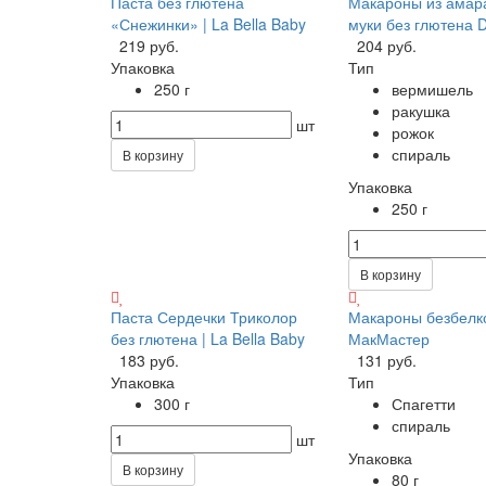
Паста без глютена
Макароны из амар
«Снежинки» | La Bella Baby
муки без глютена D
219 руб.
204 руб.
Упаковка
Тип
250 г
вермишель
ракушка
шт
рожок
спираль
В корзину
Упаковка
250 г
В корзину
Паста Сердечки Триколор
Макароны безбелк
без глютена | La Bella Baby
МакМастер
183 руб.
131 руб.
Упаковка
Тип
300 г
Спагетти
спираль
шт
Упаковка
В корзину
80 г