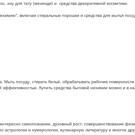
ос, хну для тату (мехенди) и средства декоративной косметики.
ехимию", включая стиральные порошки и средства для мытья посу
. Мыть посуду, стирать бельё, обрабатывать рабочие поверхност
ой эффективностью. Купить средства бытовой нехимии можно и в 
у интересно самопознание, духовный рост, совершенствование физ
и по астрологии и нумерологии, кулинарную литературу и многое др