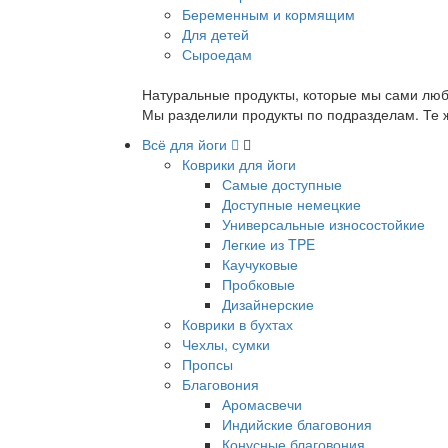
Беременным и кормящим
Для детей
Сыроедам
Натуральные продукты, которые мы сами люб
Мы разделили продукты по подразделам. Те ж
Всё для йоги
Коврики для йоги
Самые доступные
Доступные немецкие
Универсальные износостойкие
Легкие из TPE
Каучуковые
Пробковые
Дизайнерские
Коврики в бухтах
Чехлы, сумки
Пропсы
Благовония
Аромасвечи
Индийские благовония
Конусные благовония