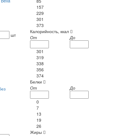
 Bella
85
157
229
301
373
Калорийность, ккал
шт
От
До
301
319
338
356
374
Белки
От
До
без
0
7
13
19
26
Жиры