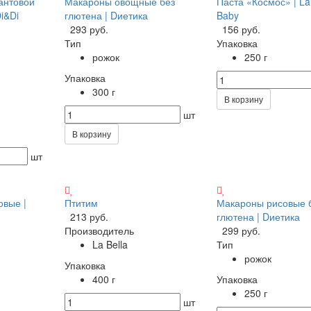
антовой
Макароны овощные без
Паста «Космос» | La
i&Di
глютена | Dиетика
Baby
293 руб.
156 руб.
Тип
Упаковка
рожок
250 г
Упаковка
300 г
В корзину
шт
В корзину
шт
овые |
Птитим
Макароны рисовые 
213 руб.
глютена | Dиетика
Производитель
299 руб.
La Bella
Тип
рожок
Упаковка
400 г
Упаковка
250 г
шт