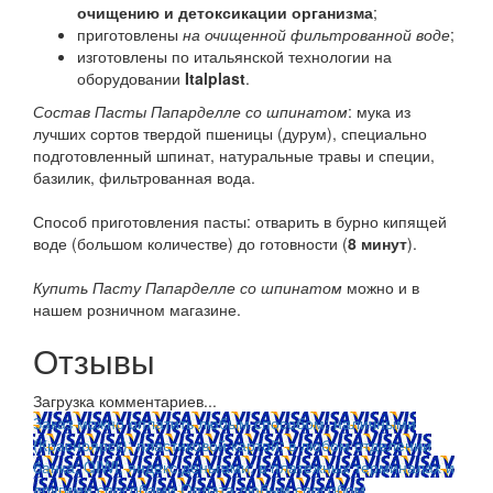
очищению и детоксикации организма
;
приготовлены
на очищенной фильтрованной воде
;
изготовлены по итальянской технологии на
оборудовании
Italplast
.
Состав Пасты Папарделле со шпинатом
: мука из
лучших сортов твердой пшеницы (дурум), специально
подготовленный шпинат, натуральные травы и специи,
базилик, фильтрованная вода.
Способ приготовления пасты: отварить в бурно кипящей
воде (большом количестве) до готовности (
8 минут
).
Купить Пасту Папарделле со шпинатом
можно и в
нашем розничном магазине.
Отзывы
Загрузка комментариев...
Заказ можно оплатить любым способом: наличными
(Красноярск); пластиковой картой; в любом отделении
банка; QIWI, яндекс.деньгами; в платежных терминалах и
другими способами.
Оплата любым способом