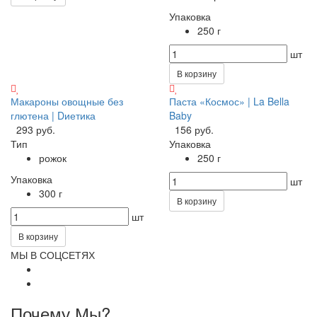
Упаковка
250 г
шт
В корзину
Макароны овощные без
Паста «Космос» | La Bella
глютена | Dиетика
Baby
293 руб.
156 руб.
Тип
Упаковка
рожок
250 г
Упаковка
шт
300 г
В корзину
шт
В корзину
МЫ В СОЦСЕТЯХ
Почему Мы?