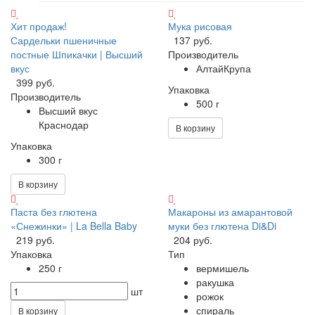
Хит продаж!
Мука рисовая
Сардельки пшеничные
137 руб.
постные Шпикачки | Высший
Производитель
вкус
АлтайКрупа
399 руб.
Упаковка
Производитель
500 г
Высший вкус
Краснодар
В корзину
Упаковка
300 г
В корзину
Паста без глютена
Макароны из амарантовой
«Снежинки» | La Bella Baby
муки без глютена Di&Di
219 руб.
204 руб.
Упаковка
Тип
250 г
вермишель
ракушка
шт
рожок
спираль
В корзину