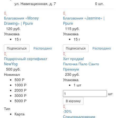
ул. Навигационная, д. 7
0
шт.
Благовония «Money
Благовония «Jasmine» |
Drawing» | Ppure
Ppure
120 руб.
115 руб.
Упаковка
Упаковка
15 г
15 г
Подписаться
Распродано
Подписаться
Распродано
Подарочный сертификат
Хит продаж!
NewYog
Палочка Пало Санто
500 руб.
Премиум
Номинал
230 руб.
500 Р
Упаковка
1000 Р
1 шт
2000 Р
шт
3000 Р
5000 Р
В корзину
Тип
-30%
Карта
Спецпредложение