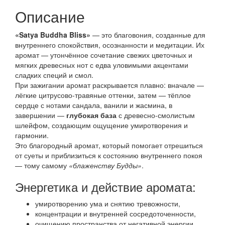
Описание
«Satya Buddha Bliss»
— это благовония, созданные для
внутреннего спокойствия, осознанности и медитации. Их
аромат — утончённое сочетание свежих цветочных и
мягких древесных нот с едва уловимыми акцентами
сладких специй и смол.
При зажигании аромат раскрывается плавно: вначале —
лёгкие цитрусово-травяные оттенки, затем — тёплое
сердце с нотами сандала, ванили и жасмина, в
завершении —
глубокая база
с древесно-смолистым
шлейфом, создающим ощущение умиротворения и
гармонии.
Это благородный аромат, который помогает отрешиться
от суеты и приблизиться к состоянию внутреннего покоя
— тому самому
«
блаженству Будды»
.
Энергетика и действие аромата:
умиротворению ума и снятию тревожности,
концентрации и внутренней сосредоточенности,
очищению пространства от негативной энергии,