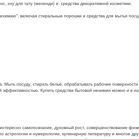
ос, хну для тату (мехенди) и средства декоративной косметики.
ехимию", включая стиральные порошки и средства для мытья посу
. Мыть посуду, стирать бельё, обрабатывать рабочие поверхност
ой эффективностью. Купить средства бытовой нехимии можно и в 
у интересно самопознание, духовный рост, совершенствование физ
и по астрологии и нумерологии, кулинарную литературу и многое др