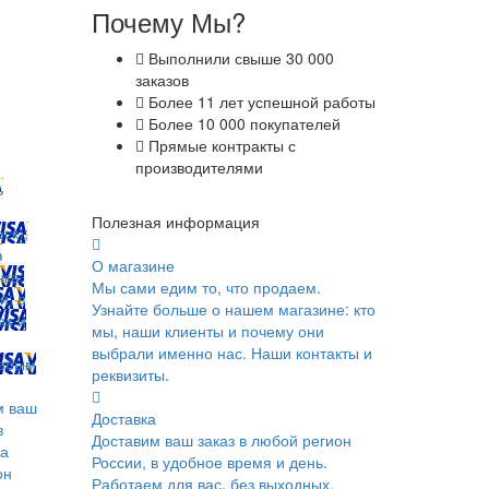
Почему Мы?
Выполнили свыше 30 000
заказов
Более 11 лет успешной работы
Более 10 000 покупателей
Прямые контракты с
производителями
ь
Полезная информация
ск);
в
О магазине
ка;
Мы сами едим то, что продаем.
и; в
Узнайте больше о нашем магазине: кто
ах и
мы, наши клиенты и почему они
выбрали именно нас. Наши контакты и
юбым
реквизиты.
м ваш
Доставка
в
Доставим ваш заказ в любой регион
ка
России, в удобное время и день.
он
Работаем для вас, без выходных.