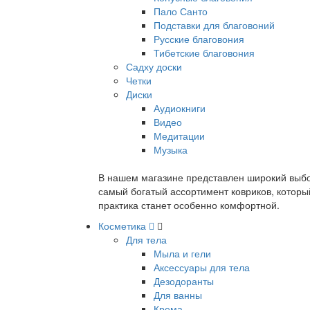
Пало Санто
Подставки для благовоний
Русские благовония
Тибетские благовония
Садху доски
Четки
Диски
Аудиокниги
Видео
Медитации
Музыка
В нашем магазине представлен широкий выбор
самый богатый ассортимент ковриков, которы
практика станет особенно комфортной.
Косметика
Для тела
Мыла и гели
Аксессуары для тела
Дезодоранты
Для ванны
Крема