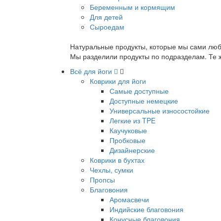
Беременным и кормящим
Для детей
Сыроедам
Натуральные продукты, которые мы сами люб
Мы разделили продукты по подразделам. Те ж
Всё для йоги
Коврики для йоги
Самые доступные
Доступные немецкие
Универсальные износостойкие
Легкие из TPE
Каучуковые
Пробковые
Дизайнерские
Коврики в бухтах
Чехлы, сумки
Пропсы
Благовония
Аромасвечи
Индийские благовония
Конусные благовония