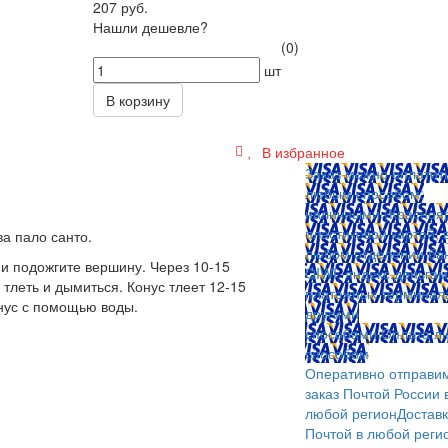
207 руб.
Нашли дешевле?
(0)
шт
В корзину
В избранное
Заказ можно оплатит
любым способом:
наличными (Краснояр
пластиковой картой; 
ва пало санто.
любом отделении бан
 и подожгите вершину. Через 10-15
QIWI, яндекс.деньгам
 тлеть и дымиться. Конус тлеет 12-15
платежных терминал
онус с помощью воды.
другими
способами.
Оплата л
способом
Оперативно отправи
заказ Почтой России 
любой регион
Достав
Почтой в любой реги