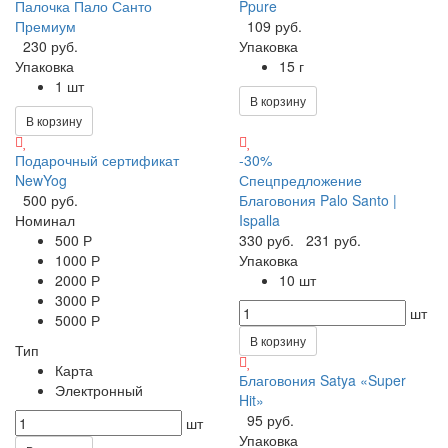
Палочка Пало Санто
Ppure
Премиум
109 руб.
230 руб.
Упаковка
Упаковка
15 г
1 шт
В корзину
В корзину
Подарочный сертификат
-30%
NewYog
Спецпредложение
500 руб.
Благовония Palo Santo |
Номинал
Ispalla
500 Р
330 руб.
231 руб.
1000 Р
Упаковка
2000 Р
10 шт
3000 Р
шт
5000 Р
В корзину
Тип
Карта
Благовония Satya «Super
Электронный
Hit»
95 руб.
шт
Упаковка