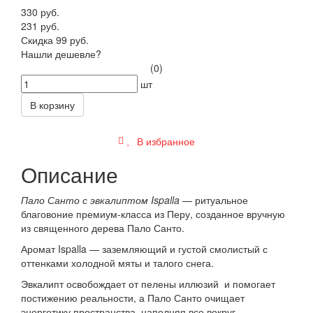
330 руб.
231 руб.
Скидка 99 руб.
Нашли дешевле?
(0)
шт
В корзину
В избранное
Описание
Пало Санто с эвкалиптом Ispalla
— ритуальное
благовоние премиум-класса из Перу, созданное вручную
из священного дерева Пало Санто.
Аромат Ispalla — заземляющий и густой смолистый с
оттенками холодной мяты и талого снега.
Эвкалипт освобождает от пелены иллюзий и помогает
постижению реальности, а Пало Санто очищает
энергетику пространства, наполняя все вокруг