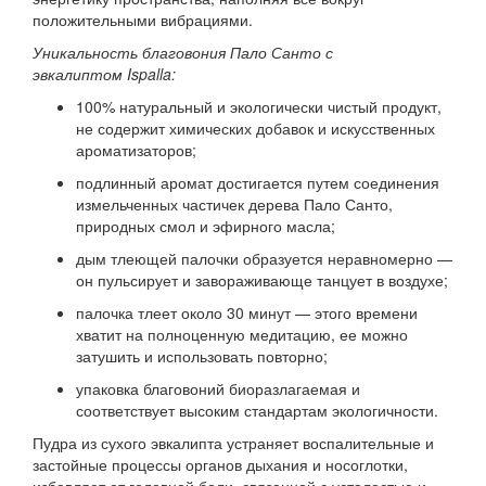
положительными вибрациями.
Уникальность благовония Пало Санто с
эвкалиптом Ispalla:
100% натуральный и экологически чистый продукт,
не содержит химических добавок и искусственных
ароматизаторов;
подлинный аромат достигается путем соединения
измельченных частичек дерева Пало Санто,
природных смол и эфирного масла;
дым тлеющей палочки образуется неравномерно —
он пульсирует и завораживающе танцует в воздухе;
палочка тлеет около 30 минут — этого времени
хватит на полноценную медитацию, ее можно
затушить и использовать повторно;
упаковка благовоний биоразлагаемая и
соответствует высоким стандартам экологичности.
Пудра из сухого эвкалипта устраняет воспалительные и
застойные процессы органов дыхания и носоглотки,
избавляет от головной боли, связанной с усталостью и