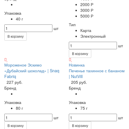
2000 Р
3000 Р
Упаковка
5000 Р
40 г
Тип
шт
Карта
Электронный
В корзину
шт
В корзину
Мороженое Эскимо
Новинка
«Дубайский шоколад» | Snaq
Печенье тахинное с бананом
Fabriq
| NutVill
227 руб.
205 руб.
Бренд
Бренд
Упаковка
Упаковка
80 г
75 г
шт
шт
В корзину
В корзину