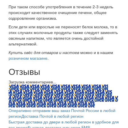
При таком способе употребления в течение 2-3 недель
происходит качественное очищение печени, общее
оздоровление организма.
Если дети или взрослые не переносят белок молока, то в
этих случаях молочные продукты также следует заменять
овсяным напитком, что является очень достойной
альтернативой.
Купить овёс для отваров и настоев
можно и в нашем
розничном магазине
.
Отзывы
Загрузка комментариев...
Заказ можно оплатить любым способом: наличными
(Красноярск); пластиковой картой; в любом отделении
банка; QIWI, яндекс.деньгами; в платежных терминалах и
другими способами.
Оплата любым способом
Оперативно отправим ваш заказ Почтой России в любой
регион
Доставка Почтой в любой регион
Быстрая доставка до двери в любой регион в удобное для
вас время
Быстрая доставка курьером EMS