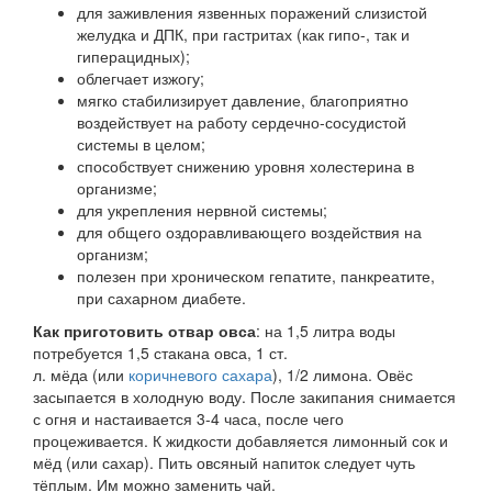
для заживления язвенных поражений слизистой
желудка и ДПК, при гастритах (как гипо-, так и
гиперацидных);
облегчает изжогу;
мягко стабилизирует давление, благоприятно
воздействует на работу сердечно-сосудистой
системы в целом;
способствует снижению уровня холестерина в
организме;
для укрепления нервной системы;
для общего оздоравливающего воздействия на
организм;
полезен при хроническом гепатите, панкреатите,
при сахарном диабете.
Как приготовить отвар овса
: на 1,5 литра воды
потребуется 1,5 стакана овса, 1 ст.
л. мёда (или
коричневого сахара
), 1/2 лимона. Овёс
засыпается в холодную воду. После закипания снимается
с огня и настаивается 3-4 часа, после чего
процеживается. К жидкости добавляется лимонный сок и
мёд (или сахар). Пить овсяный напиток следует чуть
тёплым. Им можно заменить чай.