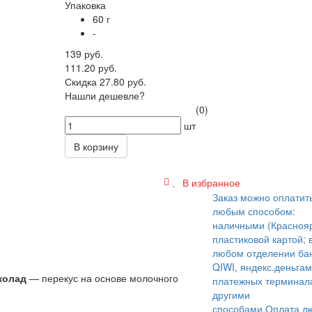
Упаковка
60 г
-
139 руб.
111.20 руб.
Скидка 27.80 руб.
Нашли дешевле?
(0)
шт
В корзину
В избранное
Заказ можно оплатит
любым способом:
наличными (Краснояр
пластиковой картой; 
любом отделении бан
QIWI, яндекс.деньгам
кола
д
— перекус на основе молочного
платежных терминал
другими
способами.
Оплата л