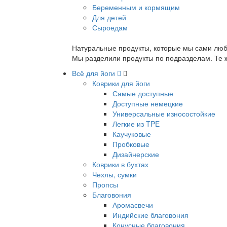
Беременным и кормящим
Для детей
Сыроедам
Натуральные продукты, которые мы сами люб
Мы разделили продукты по подразделам. Те ж
Всё для йоги
Коврики для йоги
Самые доступные
Доступные немецкие
Универсальные износостойкие
Легкие из TPE
Каучуковые
Пробковые
Дизайнерские
Коврики в бухтах
Чехлы, сумки
Пропсы
Благовония
Аромасвечи
Индийские благовония
Конусные благовония