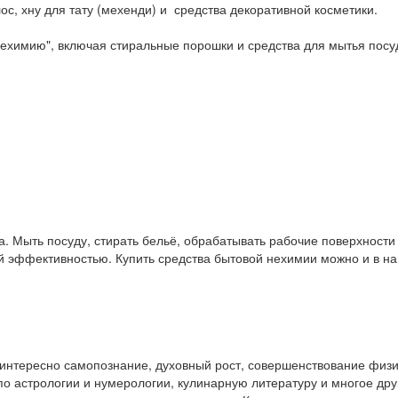
ос, хну для тату (мехенди) и средства декоративной косметики.
ехимию", включая стиральные порошки и средства для мытья посу
. Мыть посуду, стирать бельё, обрабатывать рабочие поверхност
ой эффективностью. Купить средства бытовой нехимии можно и в 
у интересно самопознание, духовный рост, совершенствование физ
и по астрологии и нумерологии, кулинарную литературу и многое др