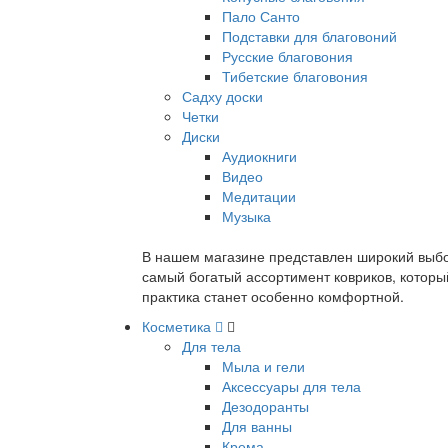
Пало Санто
Подставки для благовоний
Русские благовония
Тибетские благовония
Садху доски
Четки
Диски
Аудиокниги
Видео
Медитации
Музыка
В нашем магазине представлен широкий выбор
самый богатый ассортимент ковриков, которы
практика станет особенно комфортной.
Косметика
Для тела
Мыла и гели
Аксессуары для тела
Дезодоранты
Для ванны
Крема