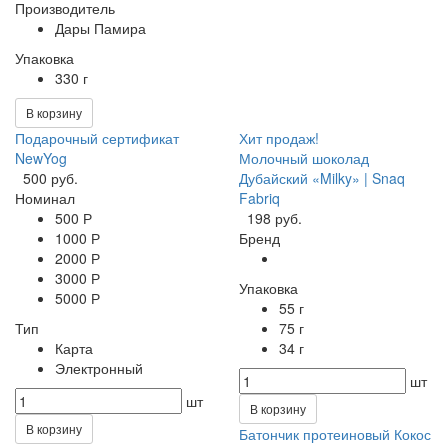
Производитель
Дары Памира
Упаковка
330 г
В корзину
Подарочный сертификат
Хит продаж!
NewYog
Молочный шоколад
500 руб.
Дубайский «Milky» | Snaq
Номинал
Fabriq
500 Р
198 руб.
1000 Р
Бренд
2000 Р
3000 Р
Упаковка
5000 Р
55 г
Тип
75 г
Карта
34 г
Электронный
шт
шт
В корзину
В корзину
Батончик протеиновый Кокос