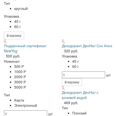
Тип
круглый
Упаковка
40 г
60 г
В корзину
Подарочный сертификат
Дезодорант ДеоНат Сок Алоэ
NewYog
320 руб.
500 руб.
Упаковка
Номинал
40 г
500 Р
60 г
1000 Р
шт
2000 Р
3000 Р
В корзину
5000 Р
Дезодорант ДеоНат с
Тип
розовой водой
Карта
469 руб.
Электронный
Тип
Плоский
шт