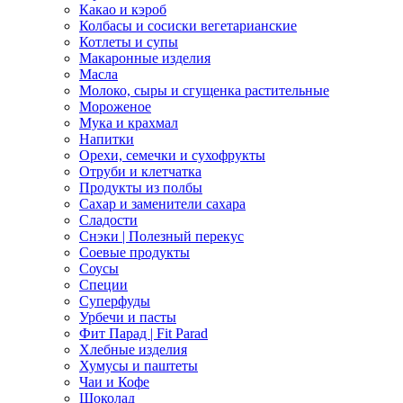
Какао и кэроб
Колбасы и сосиски вегетарианские
Котлеты и супы
Макаронные изделия
Масла
Молоко, сыры и сгущенка растительные
Мороженое
Мука и крахмал
Напитки
Орехи, семечки и сухофрукты
Отруби и клетчатка
Продукты из полбы
Сахар и заменители сахара
Сладости
Снэки | Полезный перекус
Соевые продукты
Соусы
Специи
Суперфуды
Урбечи и пасты
Фит Парад | Fit Parad
Хлебные изделия
Хумусы и паштеты
Чаи и Кофе
Шоколад