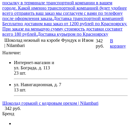
посылку в терминале транспортной компании в вашем
городе. Какой именно транспортной компанией будет удобнее
всего отправить ваш заказ мы согласуем с вами по телефону
после оформления заказа.
Доставка транспортной компанией
Бесплатно доставим ваш заказ от 1200 рублей по Красноярску.
При заказе на меньшую сумму стоимость доставки составит
всего 180 рублей.
Доставка курьером по Красноярску
Шоколад нежный на кэробе Фундук и Изюм
342
В
| Nilambari
руб.
корзину
Наличие:
Интернет-магазин и
ул. Бограда, д. 113
23
шт.
ул. Навигационная, д. 7
13
шт.
Шоколад горький с кедровым орехом | Nilambari
342 руб.
Бренд