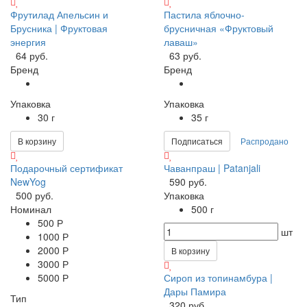
Фрутилад Апельсин и
Пастила яблочно-
Брусника | Фруктовая
брусничная «Фруктовый
энергия
лаваш»
64 руб.
63 руб.
Бренд
Бренд
Упаковка
Упаковка
30 г
35 г
В корзину
Подписаться
Распродано
Подарочный сертификат
Чаванпраш | Patanjali
NewYog
590 руб.
500 руб.
Упаковка
Номинал
500 г
500 Р
шт
1000 Р
2000 Р
В корзину
3000 Р
5000 Р
Сироп из топинамбура |
Дары Памира
Тип
320 руб.