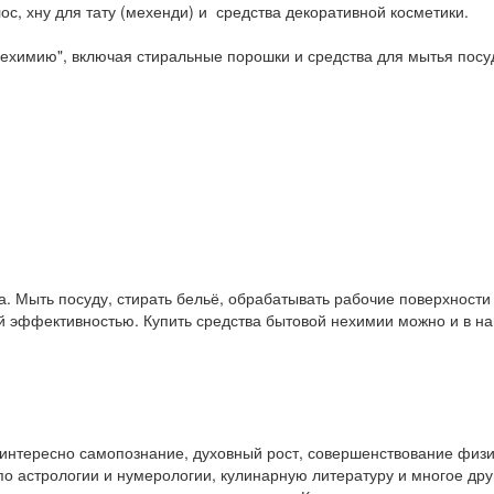
ос, хну для тату (мехенди) и средства декоративной косметики.
ехимию", включая стиральные порошки и средства для мытья посу
. Мыть посуду, стирать бельё, обрабатывать рабочие поверхност
ой эффективностью. Купить средства бытовой нехимии можно и в 
у интересно самопознание, духовный рост, совершенствование физ
и по астрологии и нумерологии, кулинарную литературу и многое др