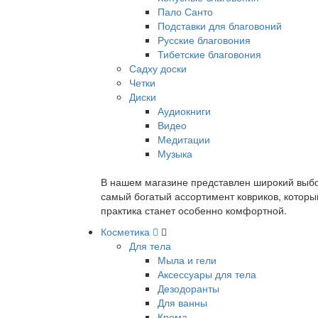
Пало Санто
Подставки для благовоний
Русские благовония
Тибетские благовония
Садху доски
Четки
Диски
Аудиокниги
Видео
Медитации
Музыка
В нашем магазине представлен широкий выбор
самый богатый ассортимент ковриков, которы
практика станет особенно комфортной.
Косметика
Для тела
Мыла и гели
Аксессуары для тела
Дезодоранты
Для ванны
Крема