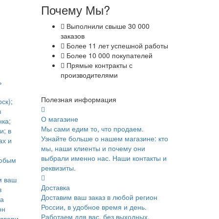
Почему Мы?
Выполнили свыше 30 000
заказов
Более 11 лет успешной работы
Более 10 000 покупателей
Прямые контракты с
производителями
ь
Полезная информация
ск);
в
О магазине
ка;
Мы сами едим то, что продаем.
и; в
Узнайте больше о нашем магазине: кто
ах и
мы, наши клиенты и почему они
выбрали именно нас. Наши контакты и
юбым
реквизиты.
м ваш
Доставка
в
Доставим ваш заказ в любой регион
ка
России, в удобное время и день.
он
Работаем для вас, без выходных.
 двери