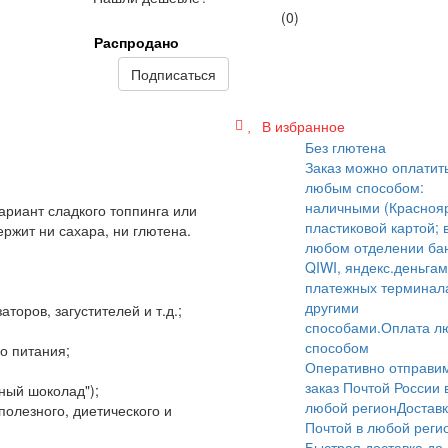
(0)
Распродано
Подписаться
В избранное
Без глютена
Заказ можно оплатит
любым способом:
наличными (Краснояр
риант сладкого топпинга или
пластиковой картой; 
ержит ни сахара, ни глютена.
любом отделении бан
QIWI, яндекс.деньгам
платежных терминал
другими
торов, загустителей и т.д.;
способами.
Оплата л
способом
о питания;
Оперативно отправи
заказ Почтой России 
ный шоколад");
любой регион
Достав
полезного, диетического и
Почтой в любой реги
Быстрая доставка до