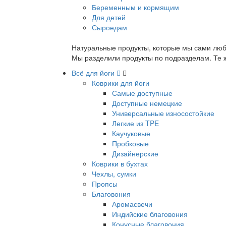
Беременным и кормящим
Для детей
Сыроедам
Натуральные продукты, которые мы сами люб
Мы разделили продукты по подразделам. Те ж
Всё для йоги
Коврики для йоги
Самые доступные
Доступные немецкие
Универсальные износостойкие
Легкие из TPE
Каучуковые
Пробковые
Дизайнерские
Коврики в бухтах
Чехлы, сумки
Пропсы
Благовония
Аромасвечи
Индийские благовония
Конусные благовония