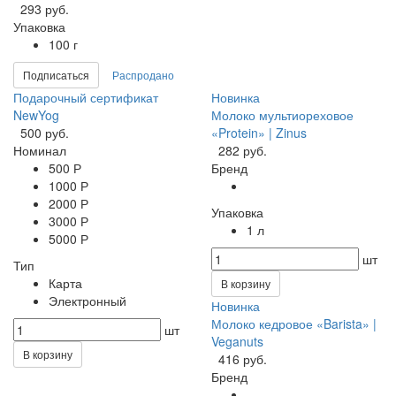
293 руб.
Упаковка
100 г
Подписаться
Распродано
Подарочный сертификат
Новинка
NewYog
Молоко мультиореховое
500 руб.
«Protein» | Zinus
Номинал
282 руб.
500 Р
Бренд
1000 Р
2000 Р
Упаковка
3000 Р
1 л
5000 Р
шт
Тип
Карта
В корзину
Электронный
Новинка
Молоко кедровое «Barista» |
шт
Veganuts
В корзину
416 руб.
Бренд