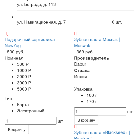
ул. Бограда, д. 113
ул. Навигационная, д. 7
0
шт.
Подарочный сертификат
Зубная паста Мисвак |
NewYog
Meswak
500 руб.
369 руб.
Номинал
Производитель
500 Р
Dabur
1000 Р
Страна
2000 Р
Индия
3000 Р
5000 Р
Упаковка
100 г
Тип
170 г
Карта
Электронный
шт
В корзину
шт
В корзину
Зубная паста «Blackseed» |
Barakaoil