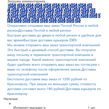
Загрузка комментариев...
Заказ можно оплатить любым способом: наличными
(Красноярск); пластиковой картой; в любом отделении
банка; QIWI, яндекс.деньгами; в платежных терминалах и
другими способами.
Оплата любым способом
Оперативно отправим ваш заказ Почтой России в любой
регион
Доставка Почтой в любой регион
Быстрая доставка до двери в любой регион в удобное для
вас время
Быстрая доставка курьером EMS
Мы можем отправить ваш заказ транспортной компанией.
Это быстрый и дешевый способ доставки. Вы получите
вашу посылку в терминале транспортной компании в
вашем городе. Какой именно транспортной компанией
будет удобнее всего отправить ваш заказ мы согласуем с
вами по телефону после оформления заказа.
Доставка
транспортной компанией
Бесплатно доставим ваш заказ от 1200 рублей по
Красноярску. При заказе на меньшую сумму стоимость
доставки составит всего 180 рублей.
Доставка курьером по
Красноярску
Наличие:
Интернет-магазин и
1
шт.