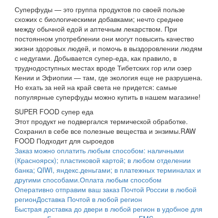
Суперфуды — это группа продуктов по своей пользе
схожих с биологическими добавками; нечто среднее
между обычной едой и аптечным лекарством. При
постоянном употреблении они могут повысить качество
жизни здоровых людей, и помочь в выздоровлении людям
с недугами. Добывается супер-еда, как правило, в
труднодоступных местах вроде Тибетских гор или озер
Кении и Эфиопии — там, где экология еще не разрушена.
Но ехать за ней на край света не придется: самые
популярные суперфуды можно купить в нашем магазине!
SUPER FOOD супер еда
Этот продукт не подвергался термической обработке.
Сохранил в себе все полезные вещества и энзимы.
RAW
FOOD Подходит для сыроедов
Заказ можно оплатить любым способом: наличными
(Красноярск); пластиковой картой; в любом отделении
банка; QIWI, яндекс.деньгами; в платежных терминалах и
другими способами.
Оплата любым способом
Оперативно отправим ваш заказ Почтой России в любой
регион
Доставка Почтой в любой регион
Быстрая доставка до двери в любой регион в удобное для