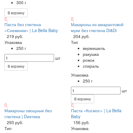
300 г
В корзину
Паста без глютена
Макароны из амарантовой
«Снежинки» | La Bella Baby
муки без глютена Di&Di
219 руб.
204 руб.
Упаковка
Тип
250 г
вермишель
ракушка
шт
рожок
спираль
В корзину
Упаковка
250 г
шт
В корзину
Макароны овощные без
Паста «Космос» | La Bella
глютена | Dиетика
Baby
293 руб.
156 руб.
Тип
Упаковка