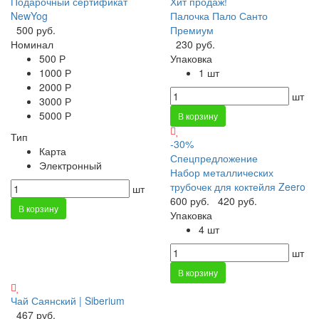
Подарочный сертификат
Хит продаж!
NewYog
Палочка Пало Санто
500 руб.
Премиум
Номинал
230 руб.
500 Р
Упаковка
1000 Р
1 шт
2000 Р
шт
3000 Р
5000 Р
В корзину
Тип
-30%
Карта
Спецпредложение
Электронный
Набор металлических
трубочек для коктейля Zeero
шт
600 руб.
420 руб.
В корзину
Упаковка
4 шт
шт
В корзину
Чай Саянский | Siberium
467 руб.