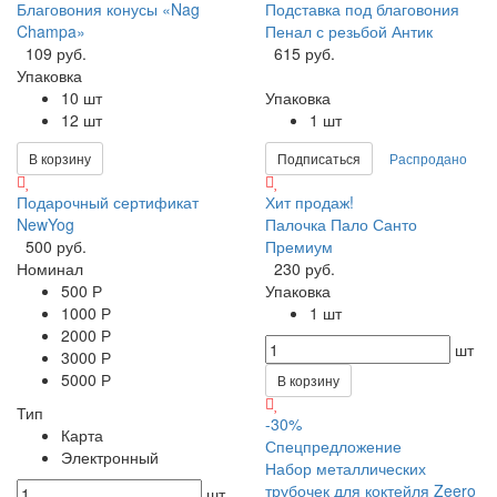
Благовония конусы «Nag
Подставка под благовония
Champa»
Пенал с резьбой Антик
109 руб.
615 руб.
Упаковка
10 шт
Упаковка
12 шт
1 шт
В корзину
Подписаться
Распродано
Подарочный сертификат
Хит продаж!
NewYog
Палочка Пало Санто
500 руб.
Премиум
Номинал
230 руб.
500 Р
Упаковка
1000 Р
1 шт
2000 Р
шт
3000 Р
5000 Р
В корзину
Тип
-30%
Карта
Спецпредложение
Электронный
Набор металлических
трубочек для коктейля Zeero
шт