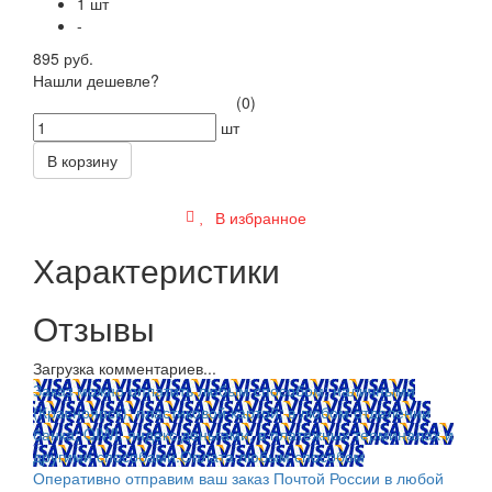
1 шт
-
895 руб.
Нашли дешевле?
(0)
шт
В корзину
В избранное
Характеристики
Отзывы
Загрузка комментариев...
Заказ можно оплатить любым способом: наличными
(Красноярск); пластиковой картой; в любом отделении
банка; QIWI, яндекс.деньгами; в платежных терминалах и
другими способами.
Оплата любым способом
Оперативно отправим ваш заказ Почтой России в любой