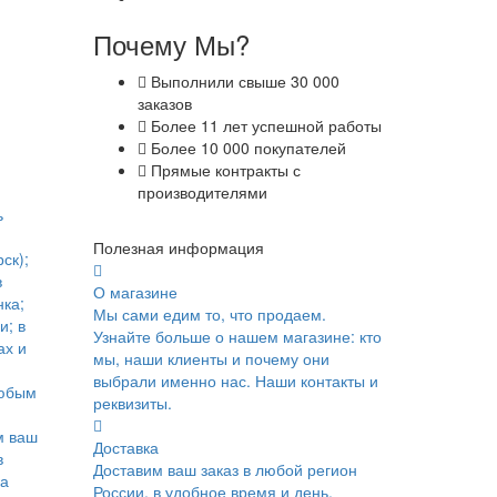
Почему Мы?
Выполнили свыше 30 000
заказов
Более 11 лет успешной работы
Более 10 000 покупателей
Прямые контракты с
производителями
ь
Полезная информация
ск);
в
О магазине
ка;
Мы сами едим то, что продаем.
и; в
Узнайте больше о нашем магазине: кто
ах и
мы, наши клиенты и почему они
выбрали именно нас. Наши контакты и
юбым
реквизиты.
м ваш
Доставка
в
Доставим ваш заказ в любой регион
ка
России, в удобное время и день.