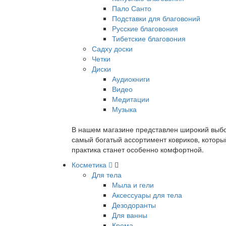
Пало Санто
Подставки для благовоний
Русские благовония
Тибетские благовония
Садху доски
Четки
Диски
Аудиокниги
Видео
Медитации
Музыка
В нашем магазине представлен широкий выбор
самый богатый ассортимент ковриков, которы
практика станет особенно комфортной.
Косметика
Для тела
Мыла и гели
Аксессуары для тела
Дезодоранты
Для ванны
Крема