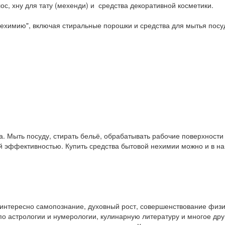
ос, хну для тату (мехенди) и средства декоративной косметики.
ехимию", включая стиральные порошки и средства для мытья посу
. Мыть посуду, стирать бельё, обрабатывать рабочие поверхност
ой эффективностью. Купить средства бытовой нехимии можно и в 
у интересно самопознание, духовный рост, совершенствование физ
и по астрологии и нумерологии, кулинарную литературу и многое др