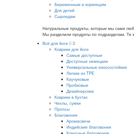
Беременным и кормящим
Для детей
Сыроедам
Натуральные продукты, которые мы сами люб
Мы разделили продукты по подразделам. Те ж
Всё для йоги
Коврики для йоги
Самые доступные
Доступные немецкие
Универсальные износостойкие
Легкие из TPE
Каучуковые
Пробковые
Дизайнерские
Коврики в бухтах
Чехлы, сумки
Пропсы
Благовония
Аромасвечи
Индийские благовония
Конусные благовония