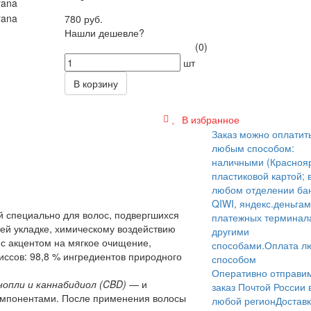
780 руб.
Нашли дешевле?
(0)
шт
В корзину
В избранное
Заказ можно оплатит
любым способом:
наличными (Краснояр
пластиковой картой; 
любом отделении бан
QIWI, яндекс.деньгам
й специально для волос, подвергшихся
платежных терминал
ей укладке, химическому воздействию
другими
 с акцентом на мягкое очищение,
способами.
Оплата л
иссов: 98,8 % ингредиентов природного
способом
Оперативно отправи
нопли и каннабидиол (CBD)
— и
заказ Почтой России 
мпонентами. После применения волосы
любой регион
Достав