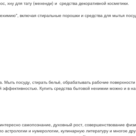
ос, хну для тату (мехенди) и средства декоративной косметики.
ехимию", включая стиральные порошки и средства для мытья посу
. Мыть посуду, стирать бельё, обрабатывать рабочие поверхност
ой эффективностью. Купить средства бытовой нехимии можно и в 
у интересно самопознание, духовный рост, совершенствование физ
и по астрологии и нумерологии, кулинарную литературу и многое др