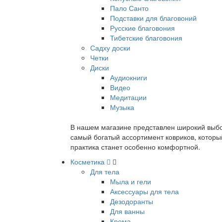
Пало Санто
Подставки для благовоний
Русские благовония
Тибетские благовония
Садху доски
Четки
Диски
Аудиокниги
Видео
Медитации
Музыка
В нашем магазине представлен широкий выбор
самый богатый ассортимент ковриков, которы
практика станет особенно комфортной.
Косметика
Для тела
Мыла и гели
Аксессуары для тела
Дезодоранты
Для ванны
Крема