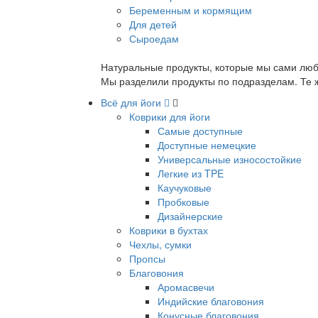
Беременным и кормящим
Для детей
Сыроедам
Натуральные продукты, которые мы сами люб
Мы разделили продукты по подразделам. Те ж
Всё для йоги
Коврики для йоги
Самые доступные
Доступные немецкие
Универсальные износостойкие
Легкие из TPE
Каучуковые
Пробковые
Дизайнерские
Коврики в бухтах
Чехлы, сумки
Пропсы
Благовония
Аромасвечи
Индийские благовония
Конусные благовония