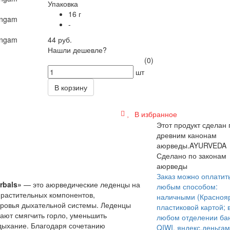
Упаковка
16 г
-
44 руб.
Нашли дешевле?
(0)
шт
В корзину
В избранное
Этот продукт сделан 
древним канонам
аюрведы.
AYURVEDA
Сделано по законам
аюрведы
Заказ можно оплатит
rbals»
— это аюрведические леденцы на
любым способом:
 растительных компонентов,
наличными (Краснояр
ровья дыхательной системы. Леденцы
пластиковой картой; 
ают смягчить горло, уменьшить
любом отделении бан
ыхание. Благодаря сочетанию
QIWI, яндекс.деньгам