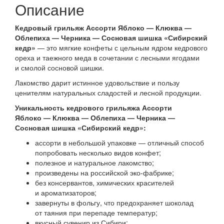
Описание
Кедровый грильяж Ассорти Яблоко — Клюква —
Облепиха — Черника — Сосновая шишка «Сибирский
кедр»
— это мягкие конфеты с цельным ядром кедрового
ореха и таежного меда в сочетании с лесными ягодами
и смолой сосновой шишки.
Лакомство дарит истинное удовольствие и пользу
ценителям натуральных сладостей и лесной продукции.
Уникальность кедрового грильяжа Ассорти
Яблоко — Клюква — Облепиха — Черника —
Сосновая шишка «Сибирский кедр»:
ассорти в небольшой упаковке — отличный способ
попробовать несколько видов конфет;
полезное и натуральное лакомство;
произведены на российской эко-фабрике;
без консервантов, химических красителей
и ароматизаторов;
завернуты в фольгу, что предохраняет шоколад
от таяния при перепаде температур;
вкусный сувенир из Сибири;