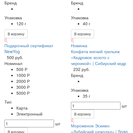
Бренд
Бренд
Упаковка
Упаковка
120 г
40 г
В корзину
В корзину
Подарочный сертификат
Новинка
NewYog
Конфета мягкий грильяж
500 руб.
«Кедровое золото с
Номинал
черникой» | Сибирский кедр
500 Р
232 руб.
1000 Р
Бренд
2000 Р
3000 Р
Упаковка
5000 Р
35 г
Тип
шт
Карта
Электронный
В корзину
шт
Мороженое Эскимо
«Дубайский шоколад» | Snaq
В корзину