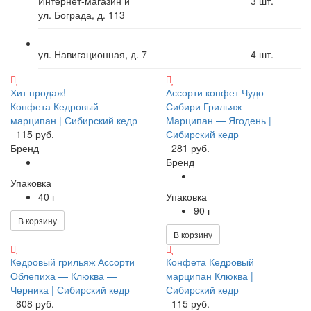
Интернет-магазин и
3
шт.
ул. Бограда, д. 113
ул. Навигационная, д. 7
4
шт.
Хит продаж!
Ассорти конфет Чудо
Конфета Кедровый
Сибири Грильяж —
марципан | Сибирский кедр
Марципан — Ягодень |
115 руб.
Сибирский кедр
Бренд
281 руб.
Бренд
Упаковка
40 г
Упаковка
90 г
В корзину
В корзину
Кедровый грильяж Ассорти
Конфета Кедровый
Облепиха — Клюква —
марципан Клюква |
Черника | Сибирский кедр
Сибирский кедр
808 руб.
115 руб.