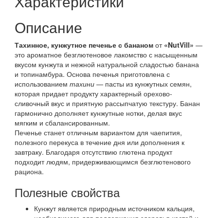
Характеристики
Описание
Тахинное, кунжутное печенье с бананом
от
«NutVill»
—
это ароматное безглютеновое лакомство с насыщенным
вкусом кунжута и нежной натуральной сладостью банана
и топинамбура. Основа печенья приготовлена с
использованием
тахини
— пасты из кунжутных семян,
которая придает продукту характерный орехово-
сливочный вкус и приятную рассыпчатую текстуру. Банан
гармонично дополняет кунжутные нотки, делая вкус
мягким и сбалансированным.
Печенье станет отличным вариантом для чаепития,
полезного перекуса в течение дня или дополнения к
завтраку. Благодаря отсутствию глютена продукт
подходит людям, придерживающимся безглютенового
рациона.
Полезные свойства
Кунжут является природным источником кальция,
необходимого для поддержания здоровья костей и