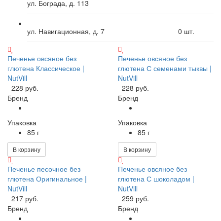
ул. Бограда, д. 113
ул. Навигационная, д. 7
0
шт.
Печенье овсяное без
Печенье овсяное без
глютена Классическое |
глютена С семенами тыквы |
NutVill
NutVill
228 руб.
228 руб.
Бренд
Бренд
Упаковка
Упаковка
85 г
85 г
В корзину
В корзину
Печенье песочное без
Печенье овсяное без
глютена Оригинальное |
глютена С шоколадом |
NutVill
NutVill
217 руб.
259 руб.
Бренд
Бренд