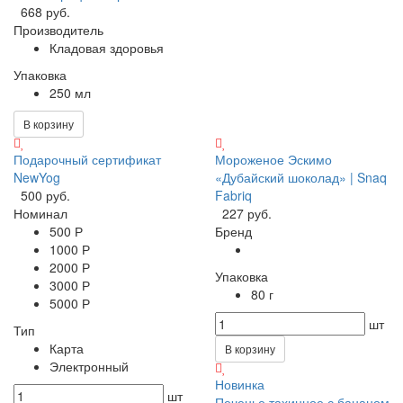
668 руб.
Производитель
Кладовая здоровья
Упаковка
250 мл
В корзину
Подарочный сертификат
Мороженое Эскимо
NewYog
«Дубайский шоколад» | Snaq
500 руб.
Fabriq
Номинал
227 руб.
500 Р
Бренд
1000 Р
2000 Р
Упаковка
3000 Р
80 г
5000 Р
шт
Тип
Карта
В корзину
Электронный
Новинка
шт
Печенье тахинное с бананом