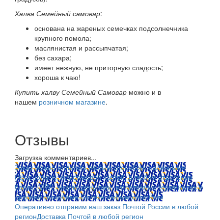
Халва Семейный самовар
:
основана на жареных семечках подсолнечника
крупного помола;
маслянистая и рассыпчатая;
без сахара;
имеет нежную, не приторную сладость;
хороша к чаю!
Купить халву Семейный Самовар
можно и в
нашем
розничном магазине
.
Отзывы
Загрузка комментариев...
Заказ можно оплатить любым способом: наличными
(Красноярск); пластиковой картой; в любом отделении
банка; QIWI, яндекс.деньгами; в платежных терминалах и
другими способами.
Оплата любым способом
Оперативно отправим ваш заказ Почтой России в любой
регион
Доставка Почтой в любой регион