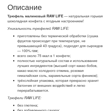
Описание
Трюфель малиновый RAW LIFE
— натуральная горькая
шоколадная конфета с ягодным настроением!
Уникальность трюфелей RAW LIFE:
приготовлены без термической обработки (сушка
фруктов происходит при температуре, не
превышающей 43 градуса), подходят для сыроедов
— 100% raw;
всего около 75 ккал в 1 конфете;
полностью натуральный состав и использование
лучших ингредиентов (высший сорт какао-бобов,
какао-масло холодного отжима, розовая
гималайская соль, карамельные сорта фиников);
трёхслойная упаковка, которая прекрасно хранит
батончик от внешних воздействий и легко
перерабатывается.
Трюфели RAW LIFE:
без глютена;
без добавленного сахара;