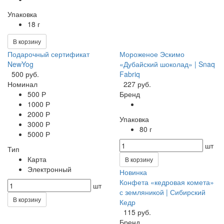
Упаковка
18 г
В корзину
Подарочный сертификат
Мороженое Эскимо
NewYog
«Дубайский шоколад» | Snaq
500 руб.
Fabriq
Номинал
227 руб.
500 Р
Бренд
1000 Р
2000 Р
Упаковка
3000 Р
80 г
5000 Р
шт
Тип
Карта
В корзину
Электронный
Новинка
Конфета «кедровая комета»
шт
с земляникой | Сибирский
В корзину
Кедр
115 руб.
Бренд