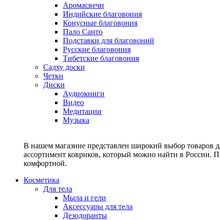
Аромасвечи
Индийские благовония
Конусные благовония
Пало Санто
Подставки для благовоний
Русские благовония
Тибетские благовония
Садху доски
Четки
Диски
Аудиокниги
Видео
Медитации
Музыка
В нашем магазине представлен широкий выбор товаров дл
ассортимент ковриков, который можно найти в России. П
комфортной.
Косметика
Для тела
Мыла и гели
Аксессуары для тела
Дезодоранты