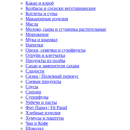
Какао и кэроб
Колбасы и сосиски вегетарианские
Котлеты и супы
Макаронные изделия
Масла
Молоко, сыры и сгущенка растительные
Мороженое
Мука и крахмал
Напитки
Орехи, семечки и сухофрукты
Отруби и клетчатка
Продукты из полбы
Сахар и заменители сахара
Сладости
Снэки | Полезный перекус
Соевые продукты
Соусы
Специи
Суперфуды
Урбечи и пасты
Фит Парад | Fit Parad
Хлебные изделия
Хумусы и паштеты
Чаи и Кофе
Шоколад