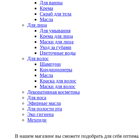
Для ванны
Крема
Скраб для тела
Масла
Для лица
Для умывания
Крема для лица
Маски для лица
Уход за губами
Цветочные воды
Для волос
Шампуни
Кондиционеры
Масла
Краска для волос
Маски для волос
Декоративная косметика
Для носа
Эфирные масла
Для полости рта
Эко гигиена
Мехенди
В нашем магазине вы сможете подобрать для себя оптималь