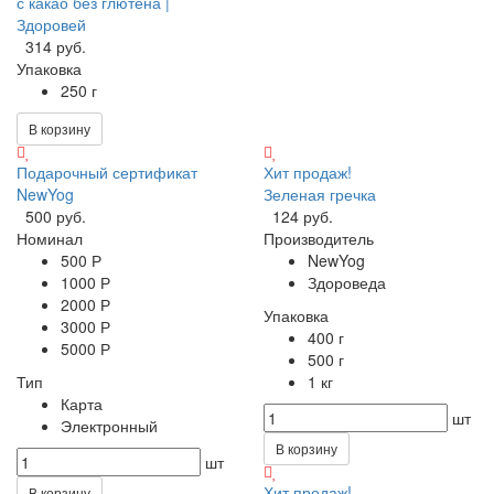
с какао без глютена |
Здоровей
314 руб.
Упаковка
250 г
В корзину
Подарочный сертификат
Хит продаж!
NewYog
Зеленая гречка
500 руб.
124 руб.
Номинал
Производитель
500 Р
NewYog
1000 Р
Здороведа
2000 Р
Упаковка
3000 Р
400 г
5000 Р
500 г
Тип
1 кг
Карта
шт
Электронный
В корзину
шт
Хит продаж!
В корзину