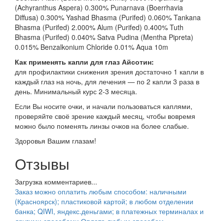
(Achyranthus Aspera) 0.300% Punarnava (Boerrhavia
Diffusa) 0.300% Yashad Bhasma (Purifed) 0.060% Tankana
Bhasma (Purifed) 2.000% Alum (Purifed) 0.400% Tuth
Bhasma (Purifed) 0.040% Satva Pudina (Mentha Pipreta)
0.015% Benzalkonium Chloride 0.01% Aqua 10m
Как применять капли для глаз Айсотин:
для профилактики снижения зрения достаточно 1 капли в
каждый глаз на ночь, для лечения — по 2 капли 3 раза в
день. Минимальный курс 2-3 месяца.
Если Вы носите очки, и начали пользоваться каплями,
проверяйте своё зрение каждый месяц, чтобы вовремя
можно было поменять линзы очков на более слабые.
Здоровья Вашим глазам!
Отзывы
Загрузка комментариев...
Заказ можно оплатить любым способом: наличными
(Красноярск); пластиковой картой; в любом отделении
банка; QIWI, яндекс.деньгами; в платежных терминалах и
другими способами.
Оплата любым способом