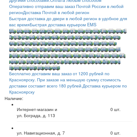
Оперативно отправим ваш заказ Почтой России в любой
регион
Доставка Почтой в любой регион
Быстрая доставка до двери в любой регион в удобное для
вас время
Быстрая доставка курьером EMS
Мы можем отправить ваш заказ транспортной компанией.
Это быстрый и дешевый способ доставки. Вы получите
вашу посылку в терминале транспортной компании в
вашем городе. Какой именно транспортной компанией
будет удобнее всего отправить ваш заказ мы согласуем с
вами по телефону после оформления заказа.
Доставка
транспортной компанией
Бесплатно доставим ваш заказ от 1200 рублей по
Красноярску. При заказе на меньшую сумму стоимость
доставки составит всего 180 рублей.
Доставка курьером по
Красноярску
Наличие:
Интернет-магазин и
0
шт.
ул. Бограда, д. 113
ул. Навигационная, д. 7
0
шт.