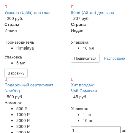
Уджала (Ujala) для глаз
Itone (Айтон) для глаз
200 руб.
237 руб.
Страна
Страна
Индия
Индия
Производитель
Упаковка
Himalaya
10 мл
Упаковка
Подписаться
Распродано
5 мл
В корзину
Подарочный сертификат
Хит продаж!
NewYog
Чай Самахан
500 руб.
45 руб.
Номинал
500 Р
Упаковка
1000 Р
1 шт
2000 Р
10 шт
3000 Р
шт
5000 Р