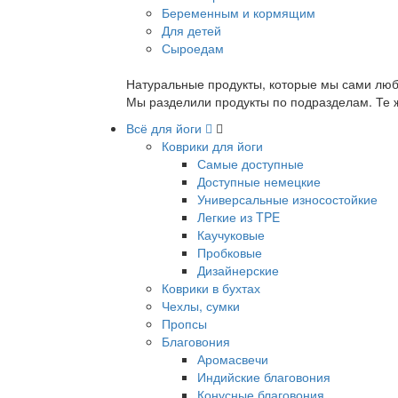
Беременным и кормящим
Для детей
Сыроедам
Натуральные продукты, которые мы сами люб
Мы разделили продукты по подразделам. Те ж
Всё для йоги
Коврики для йоги
Самые доступные
Доступные немецкие
Универсальные износостойкие
Легкие из TPE
Каучуковые
Пробковые
Дизайнерские
Коврики в бухтах
Чехлы, сумки
Пропсы
Благовония
Аромасвечи
Индийские благовония
Конусные благовония