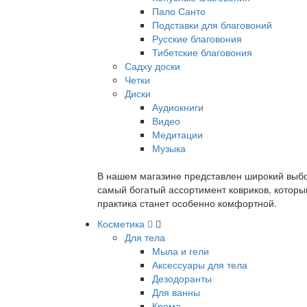
Пало Санто
Подставки для благовоний
Русские благовония
Тибетские благовония
Садху доски
Четки
Диски
Аудиокниги
Видео
Медитации
Музыка
В нашем магазине представлен широкий выбор
самый богатый ассортимент ковриков, которы
практика станет особенно комфортной.
Косметика
Для тела
Мыла и гели
Аксессуары для тела
Дезодоранты
Для ванны
Крема