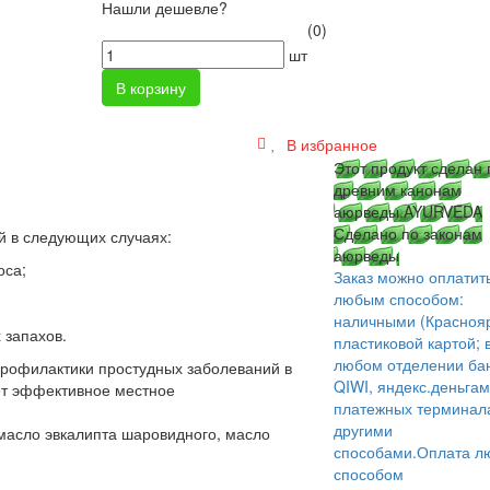
Нашли дешевле?
(0)
шт
В корзину
В избранное
Этот продукт сделан 
древним канонам
аюрведы.
AYURVEDA
Сделано по законам
й в следующих случаях:
аюрведы
оса;
Заказ можно оплатит
любым способом:
наличными (Краснояр
 запахов.
пластиковой картой; 
любом отделении бан
профилактики простудных заболеваний в
QIWI, яндекс.деньгам
ет эффективное местное
платежных терминал
другими
масло эвкалипта шаровидного, масло
способами.
Оплата л
способом