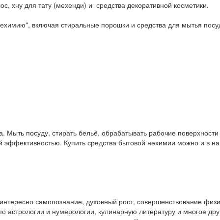
ос, хну для тату (мехенди) и средства декоративной косметики.
ехимию", включая стиральные порошки и средства для мытья посу
. Мыть посуду, стирать бельё, обрабатывать рабочие поверхност
ой эффективностью. Купить средства бытовой нехимии можно и в 
у интересно самопознание, духовный рост, совершенствование физ
и по астрологии и нумерологии, кулинарную литературу и многое др