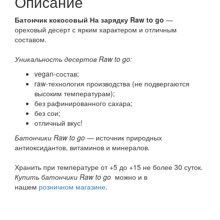
Описание
Батончик кокосовый На зарядку Raw to go
—
ореховый десерт с ярким характером и отличным
составом.
Уникальность десертов Raw to go:
vegan-состав;
raw-технология производства (не подвергаются
высоким температурам);
без рафинированного сахара;
без сои;
отличный вкус!
Батончики Raw to go
— источник природных
антиоксидантов, витаминов и минералов.
Хранить при температуре от +5 до +15 не более 30 суток.
Купить батончики Raw to go
можно и в
нашем
розничном магазине
.