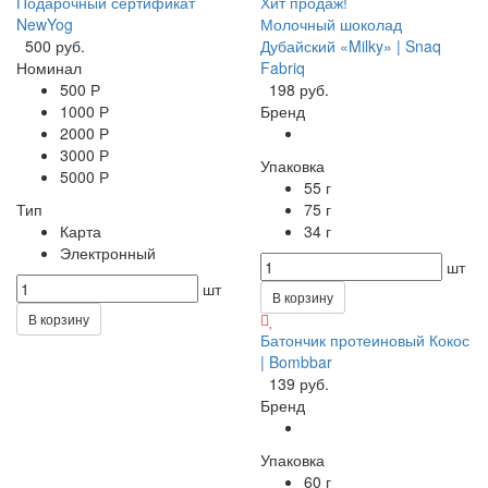
Подарочный сертификат
Хит продаж!
NewYog
Молочный шоколад
500 руб.
Дубайский «Milky» | Snaq
Номинал
Fabriq
500 Р
198 руб.
1000 Р
Бренд
2000 Р
3000 Р
Упаковка
5000 Р
55 г
Тип
75 г
Карта
34 г
Электронный
шт
шт
В корзину
В корзину
Батончик протеиновый Кокос
| Bombbar
139 руб.
Бренд
Упаковка
60 г