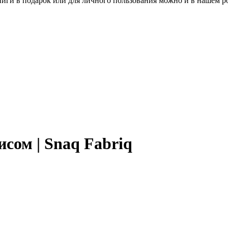
книги в подарок или для личного пользования можно и в нашем р
исом | Snaq Fabriq