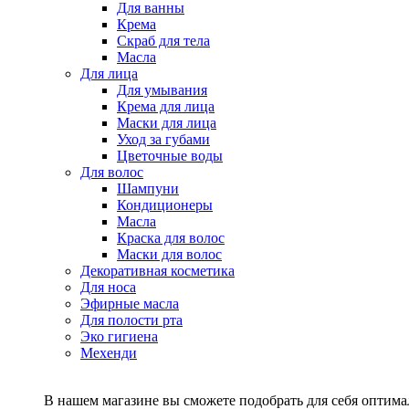
Для ванны
Крема
Скраб для тела
Масла
Для лица
Для умывания
Крема для лица
Маски для лица
Уход за губами
Цветочные воды
Для волос
Шампуни
Кондиционеры
Масла
Краска для волос
Маски для волос
Декоративная косметика
Для носа
Эфирные масла
Для полости рта
Эко гигиена
Мехенди
В нашем магазине вы сможете подобрать для себя оптималь