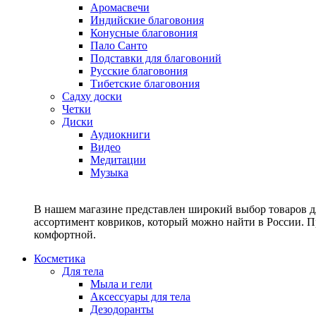
Аромасвечи
Индийские благовония
Конусные благовония
Пало Санто
Подставки для благовоний
Русские благовония
Тибетские благовония
Садху доски
Четки
Диски
Аудиокниги
Видео
Медитации
Музыка
В нашем магазине представлен широкий выбор товаров дл
ассортимент ковриков, который можно найти в России. П
комфортной.
Косметика
Для тела
Мыла и гели
Аксессуары для тела
Дезодоранты