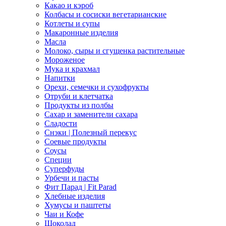
Какао и кэроб
Колбасы и сосиски вегетарианские
Котлеты и супы
Макаронные изделия
Масла
Молоко, сыры и сгущенка растительные
Мороженое
Мука и крахмал
Напитки
Орехи, семечки и сухофрукты
Отруби и клетчатка
Продукты из полбы
Сахар и заменители сахара
Сладости
Снэки | Полезный перекус
Соевые продукты
Соусы
Специи
Суперфуды
Урбечи и пасты
Фит Парад | Fit Parad
Хлебные изделия
Хумусы и паштеты
Чаи и Кофе
Шоколад