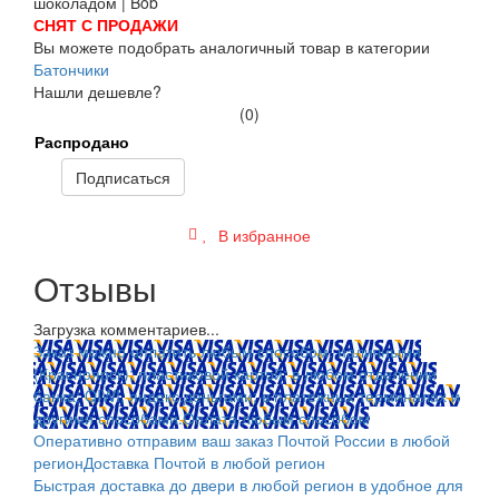
СНЯТ С ПРОДАЖИ
Вы можете подобрать аналогичный товар в категории
Батончики
Нашли дешевле?
(0)
Распродано
Подписаться
В избранное
Отзывы
Загрузка комментариев...
Заказ можно оплатить любым способом: наличными
(Красноярск); пластиковой картой; в любом отделении
банка; QIWI, яндекс.деньгами; в платежных терминалах и
другими способами.
Оплата любым способом
Оперативно отправим ваш заказ Почтой России в любой
регион
Доставка Почтой в любой регион
Быстрая доставка до двери в любой регион в удобное для