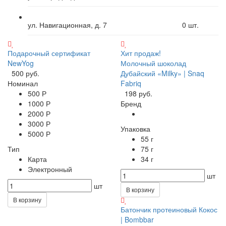
ул. Навигационная, д. 7
0
шт.
Подарочный сертификат
Хит продаж!
NewYog
Молочный шоколад
500 руб.
Дубайский «Milky» | Snaq
Номинал
Fabriq
500 Р
198 руб.
1000 Р
Бренд
2000 Р
3000 Р
Упаковка
5000 Р
55 г
Тип
75 г
Карта
34 г
Электронный
шт
шт
В корзину
В корзину
Батончик протеиновый Кокос
| Bombbar