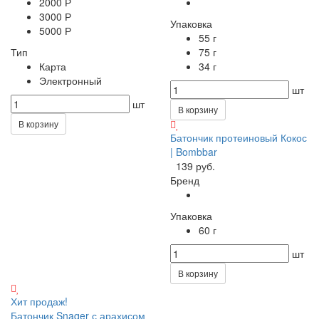
2000 Р
3000 Р
Упаковка
5000 Р
55 г
Тип
75 г
Карта
34 г
Электронный
шт
шт
В корзину
В корзину
Батончик протеиновый Кокос
| Bombbar
139 руб.
Бренд
Упаковка
60 г
шт
В корзину
Хит продаж!
Батончик Snaqer с арахисом