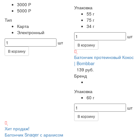
3000 Р
Упаковка
5000 Р
55 г
Тип
75 г
Карта
34 г
Электронный
шт
шт
В корзину
В корзину
Батончик протеиновый Кокос
| Bombbar
139 руб.
Бренд
Упаковка
60 г
шт
В корзину
Хит продаж!
Батончик Snaqer с арахисом