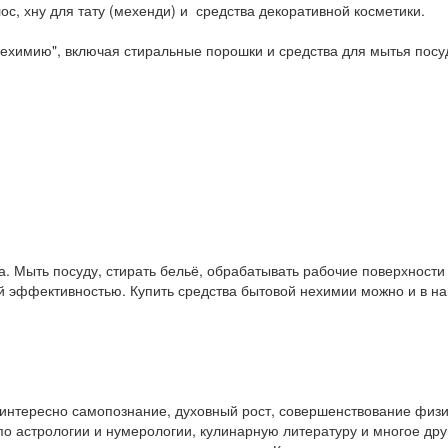
ос, хну для тату (мехенди) и средства декоративной косметики.
ехимию", включая стиральные порошки и средства для мытья посу
. Мыть посуду, стирать бельё, обрабатывать рабочие поверхност
ой эффективностью. Купить средства бытовой нехимии можно и в 
у интересно самопознание, духовный рост, совершенствование физ
и по астрологии и нумерологии, кулинарную литературу и многое др