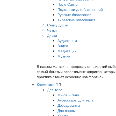
Пало Санто
Подставки для благовоний
Русские благовония
Тибетские благовония
Садху доски
Четки
Диски
Аудиокниги
Видео
Медитации
Музыка
В нашем магазине представлен широкий выбор
самый богатый ассортимент ковриков, которы
практика станет особенно комфортной.
Косметика
Для тела
Мыла и гели
Аксессуары для тела
Дезодоранты
Для ванны
Крема