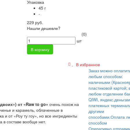
Упаковка
45 г
-
229 руб.
Нашли дешевле?
(0)
шт
В корзину
В избранное
Заказ можно оплатит
любым способом:
наличными (Краснояр
пластиковой картой; 
любом отделении бан
QIWI, яндекс.деньгам
 двоих») от
«Raw to go»
очень похож на
платежных терминал
еченье и карамель, облаченные в
другими
 и от «Роу ту гоу», но все ингредиенты
способами.
Оплата л
а в составе вообще нет.
способом
Оперативно отправи