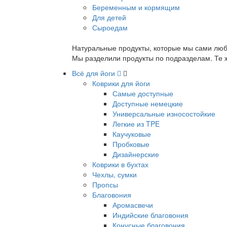
Беременным и кормящим
Для детей
Сыроедам
Натуральные продукты, которые мы сами люб
Мы разделили продукты по подразделам. Те ж
Всё для йоги
Коврики для йоги
Самые доступные
Доступные немецкие
Универсальные износостойкие
Легкие из TPE
Каучуковые
Пробковые
Дизайнерские
Коврики в бухтах
Чехлы, сумки
Пропсы
Благовония
Аромасвечи
Индийские благовония
Конусные благовония