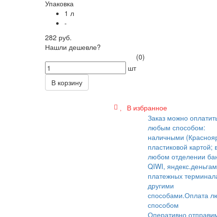
Упаковка
1 л
-
282 руб.
Нашли дешевле?
(0)
шт
В корзину
В избранное
Заказ можно оплатит
любым способом:
наличными (Краснояр
пластиковой картой; 
любом отделении бан
QIWI, яндекс.деньгам
платежных терминал
другими
способами.
Оплата л
способом
Оперативно отправи