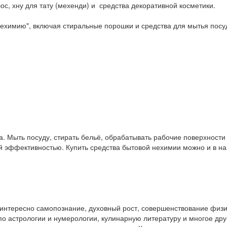
ос, хну для тату (мехенди) и средства декоративной косметики.
ехимию", включая стиральные порошки и средства для мытья посу
. Мыть посуду, стирать бельё, обрабатывать рабочие поверхност
ой эффективностью. Купить средства бытовой нехимии можно и в 
у интересно самопознание, духовный рост, совершенствование физ
и по астрологии и нумерологии, кулинарную литературу и многое др