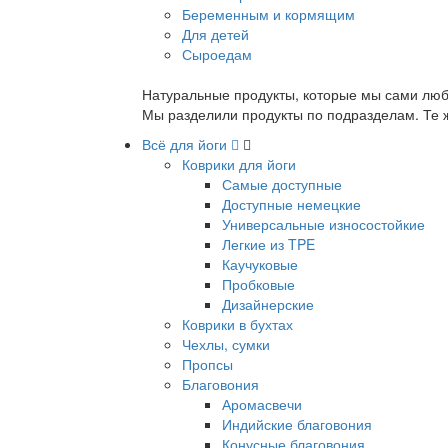
Беременным и кормящим
Для детей
Сыроедам
Натуральные продукты, которые мы сами люб
Мы разделили продукты по подразделам. Те ж
Всё для йоги
Коврики для йоги
Самые доступные
Доступные немецкие
Универсальные износостойкие
Легкие из TPE
Каучуковые
Пробковые
Дизайнерские
Коврики в бухтах
Чехлы, сумки
Пропсы
Благовония
Аромасвечи
Индийские благовония
Конусные благовония