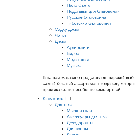
Пало Санто
Подставки для благовоний
Русские благовония
Тибетские благовония
Садху доски
Четки
Диски
Аудиокниги
Видео
Медитации
Музыка
В нашем магазине представлен широкий выбор
самый богатый ассортимент ковриков, которы
практика станет особенно комфортной.
Косметика
Для тела
Мыла и гели
Аксессуары для тела
Дезодоранты
Для ванны
Крема