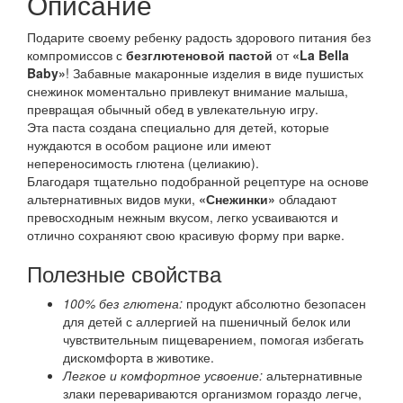
Описание
Подарите своему ребенку радость здорового питания без
компромиссов с
безглютеновой пастой
от
«La Bella
Baby»
! Забавные макаронные изделия в виде пушистых
снежинок моментально привлекут внимание малыша,
превращая обычный обед в увлекательную игру.
Эта паста создана специально для детей, которые
нуждаются в особом рационе или имеют
непереносимость глютена (целиакию).
Благодаря тщательно подобранной рецептуре на основе
альтернативных видов муки,
«Снежинки»
обладают
превосходным нежным вкусом, легко усваиваются и
отлично сохраняют свою красивую форму при варке.
Полезные свойства
100% без глютена:
продукт абсолютно безопасен
для детей с аллергией на пшеничный белок или
чувствительным пищеварением, помогая избегать
дискомфорта в животике.
Легкое и комфортное усвоение:
альтернативные
злаки перевариваются организмом гораздо легче,