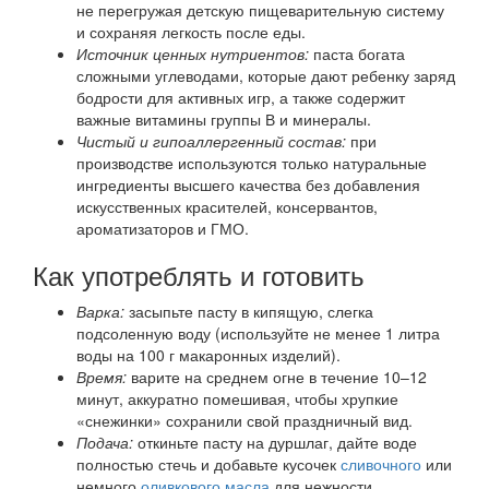
не перегружая детскую пищеварительную систему
и сохраняя легкость после еды.
Источник ценных нутриентов:
паста богата
сложными углеводами, которые дают ребенку заряд
бодрости для активных игр, а также содержит
важные витамины группы В и минералы.
Чистый и гипоаллергенный состав:
при
производстве используются только натуральные
ингредиенты высшего качества без добавления
искусственных красителей, консервантов,
ароматизаторов и ГМО.
Как употреблять и готовить
Варка:
засыпьте пасту в кипящую, слегка
подсоленную воду (используйте не менее 1 литра
воды на 100 г макаронных изделий).
Время:
варите на среднем огне в течение 10–12
минут, аккуратно помешивая, чтобы хрупкие
«снежинки» сохранили свой праздничный вид.
Подача:
откиньте пасту на дуршлаг, дайте воде
полностью стечь и добавьте кусочек
сливочного
или
немного
оливкового масла
для нежности.