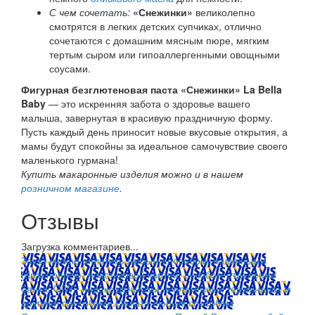
С чем сочетать:
«Снежинки»
великолепно
смотрятся в легких детских супчиках, отлично
сочетаются с домашним мясным пюре, мягким
тертым сыром или гипоаллергенными овощными
соусами.
Фигурная безглютеновая паста «Снежинки» La Bella
Baby
— это искренняя забота о здоровье вашего
малыша, завернутая в красивую праздничную форму.
Пусть каждый день приносит новые вкусовые открытия, а
мамы будут спокойны за идеальное самочувствие своего
маленького гурмана!
Купить макаронные изделия можно и в нашем
розничном магазине
.
Отзывы
Загрузка комментариев...
Заказ можно оплатить любым способом: наличными
(Красноярск); пластиковой картой; в любом отделении
банка; QIWI, яндекс.деньгами; в платежных терминалах и
другими способами.
Оплата любым способом