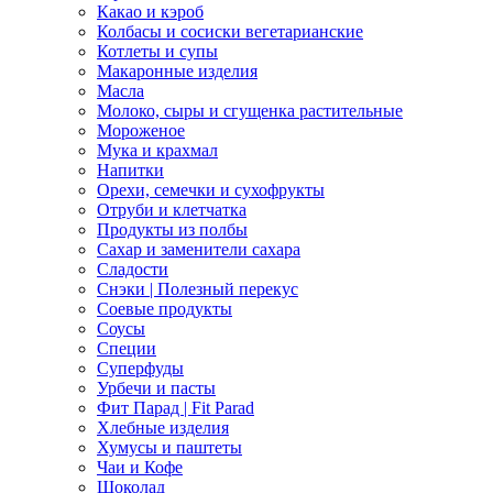
Какао и кэроб
Колбасы и сосиски вегетарианские
Котлеты и супы
Макаронные изделия
Масла
Молоко, сыры и сгущенка растительные
Мороженое
Мука и крахмал
Напитки
Орехи, семечки и сухофрукты
Отруби и клетчатка
Продукты из полбы
Сахар и заменители сахара
Сладости
Снэки | Полезный перекус
Соевые продукты
Соусы
Специи
Суперфуды
Урбечи и пасты
Фит Парад | Fit Parad
Хлебные изделия
Хумусы и паштеты
Чаи и Кофе
Шоколад