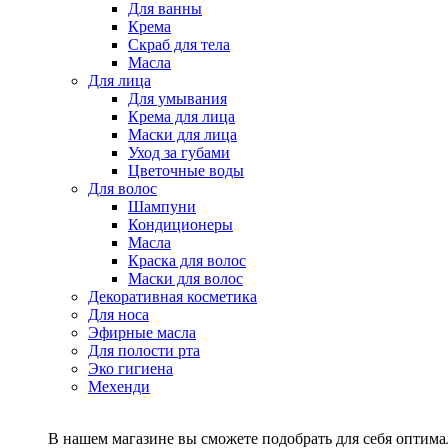
Для ванны
Крема
Скраб для тела
Масла
Для лица
Для умывания
Крема для лица
Маски для лица
Уход за губами
Цветочные воды
Для волос
Шампуни
Кондиционеры
Масла
Краска для волос
Маски для волос
Декоративная косметика
Для носа
Эфирные масла
Для полости рта
Эко гигиена
Мехенди
В нашем магазине вы сможете подобрать для себя оптималь