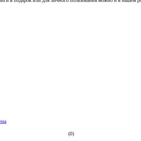
книги в подарок или для личного пользования можно и в нашем р
ена
(0)