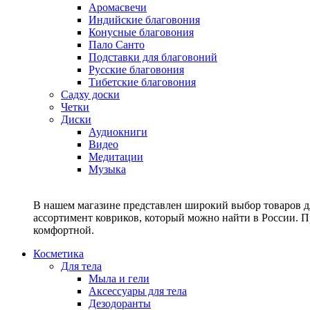
Аромасвечи
Индийские благовония
Конусные благовония
Пало Санто
Подставки для благовоний
Русские благовония
Тибетские благовония
Садху доски
Четки
Диски
Аудиокниги
Видео
Медитации
Музыка
В нашем магазине представлен широкий выбор товаров дл
ассортимент ковриков, который можно найти в России. П
комфортной.
Косметика
Для тела
Мыла и гели
Аксессуары для тела
Дезодоранты