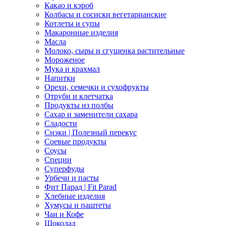
Какао и кэроб
Колбасы и сосиски вегетарианские
Котлеты и супы
Макаронные изделия
Масла
Молоко, сыры и сгущенка растительные
Мороженое
Мука и крахмал
Напитки
Орехи, семечки и сухофрукты
Отруби и клетчатка
Продукты из полбы
Сахар и заменители сахара
Сладости
Снэки | Полезный перекус
Соевые продукты
Соусы
Специи
Суперфуды
Урбечи и пасты
Фит Парад | Fit Parad
Хлебные изделия
Хумусы и паштеты
Чаи и Кофе
Шоколад