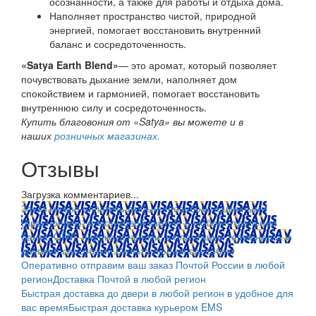
осознанности, а также для работы и отдыха дома.
Наполняет пространство чистой, природной
энергией, помогает восстановить внутренний
баланс и сосредоточенность.
«Satya Earth Blend»
— это аромат, который позволяет
почувствовать дыхание земли, наполняет дом
спокойствием и гармонией, помогает восстановить
внутреннюю силу и сосредоточенность.
Купить благовония от «Satya» вы можете и в
наших
розничных магазинах.
Отзывы
Загрузка комментариев...
Заказ можно оплатить любым способом: наличными
(Красноярск); пластиковой картой; в любом отделении
банка; QIWI, яндекс.деньгами; в платежных терминалах и
другими способами.
Оплата любым способом
Оперативно отправим ваш заказ Почтой России в любой
регион
Доставка Почтой в любой регион
Быстрая доставка до двери в любой регион в удобное для
вас время
Быстрая доставка курьером EMS