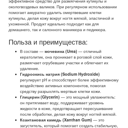
эффективное средство для размягчения кутикулы и
окологвоздевых валиков. При регулярном использовании
помогает аккуратно удалить омертвевшие клетки
кутикулы, делая кожу вокруг ногтя мягкой, эластичной и
ухоженной. Продукт идеально подходит как для
домашнего, так и салонного маникюра и педикюра.
Польза и преимущества:
В составе —
мочевина (Urea)
— отличный
кератолитик, она проникает в роговой слой кожи,
размягчает огрубевшие участки и облегчает их
удаление.
Гидроокись натрия (Sodium Hydroxide)
регулирует pH и способствует более эффективному
воздействию активных компонентов, помогая
средству разрыхлять мертвые клетки кожи.
Глицерин (Glycerin)
— это мощный увлажнитель:
он притягивает воду, поддерживает уровень
жидкости в коже, предотвращает пересушивание
после обработки, делая кожу вокруг ногтей мягкой.
Ксантановая камедь (Xanthan Gum)
— это
загуститель, который помогает создать стабильную,