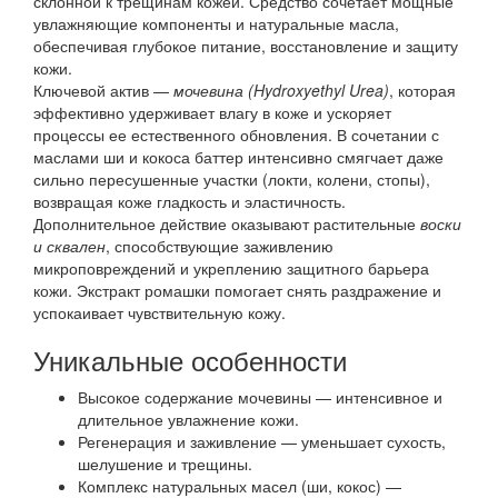
склонной к трещинам кожей. Средство сочетает мощные
увлажняющие компоненты и натуральные масла,
обеспечивая глубокое питание, восстановление и защиту
кожи.
Ключевой актив —
мочевина (Hydroxyethyl Urea)
, которая
эффективно удерживает влагу в коже и ускоряет
процессы ее естественного обновления. В сочетании с
маслами ши и кокоса баттер интенсивно смягчает даже
сильно пересушенные участки (локти, колени, стопы),
возвращая коже гладкость и эластичность.
Дополнительное действие оказывают растительные
воски
и сквален
, способствующие заживлению
микроповреждений и укреплению защитного барьера
кожи. Экстракт ромашки помогает снять раздражение и
успокаивает чувствительную кожу.
Уникальные особенности
Высокое содержание мочевины — интенсивное и
длительное увлажнение кожи.
Регенерация и заживление — уменьшает сухость,
шелушение и трещины.
Комплекс натуральных масел (ши, кокос) —